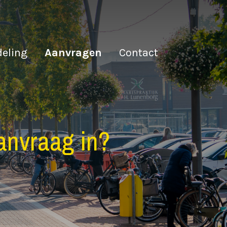
deling
Aanvragen
Contact
anvraag in?