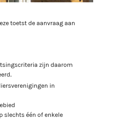
eze toetst de aanvraag aan
singscriteria zijn daarom
eerd.
iersverenigingen in
gebied
p slechts één of enkele