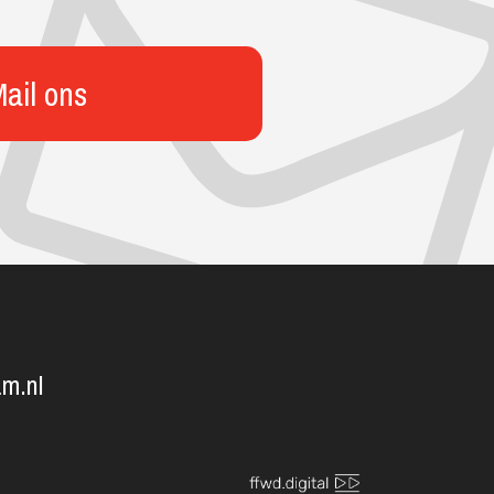
ail ons
m.nl