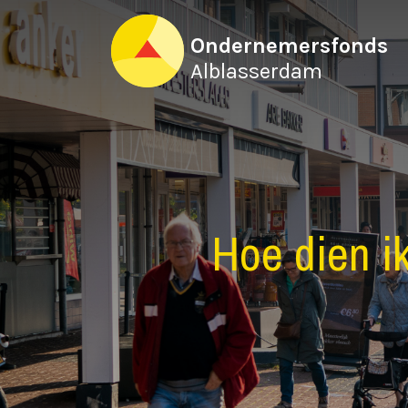
Ondernemersfonds
Alblasserdam
Hoe dien i
HOME
OVER ONS
WERKWIJZE