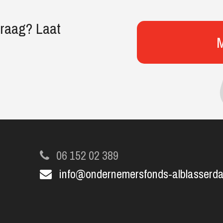
vraag? Laat
M
06 152 02 389
info@ondernemersfonds-alblasserda