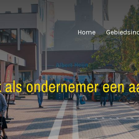
Home
Gebiedsin
k als ondernemer een a